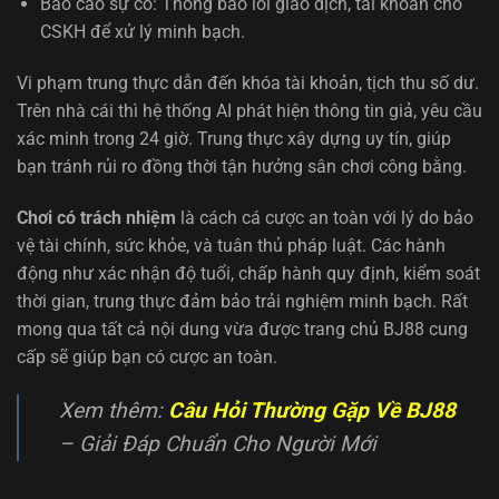
Báo cáo sự cố: Thông báo lỗi giao dịch, tài khoản cho
CSKH để xử lý minh bạch.
Vi phạm trung thực dẫn đến khóa tài khoản, tịch thu số dư.
Trên nhà cái thì hệ thống AI phát hiện thông tin giả, yêu cầu
xác minh trong 24 giờ. Trung thực xây dựng uy tín, giúp
bạn tránh rủi ro đồng thời tận hưởng sân chơi công bằng.
Chơi có trách nhiệm
là cách cá cược an toàn với lý do bảo
vệ tài chính, sức khỏe, và tuân thủ pháp luật. Các hành
động như xác nhận độ tuổi, chấp hành quy định, kiểm soát
thời gian, trung thực đảm bảo trải nghiệm minh bạch. Rất
mong qua tất cả nội dung vừa được trang chủ BJ88 cung
cấp sẽ giúp bạn có cược an toàn.
Xem thêm:
Câu Hỏi Thường Gặp Về BJ88
– Giải Đáp Chuẩn Cho Người Mới