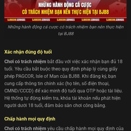
Những hành động cá cược có trách nhiệm bạn nên thực hiện
tại BJ88
Xác nhận đúng độ tuổi
Chơi có trách nhiệm
bắt đầu với việc xác nhận bạn đủ 18
tuổi. Yêu cầu bắt buộc theo quy định pháp lý cùng giấy
phép PAGCOR, Isle of Man của BJ88. Khi đăng ký, bạn
cung cấp thông tin chính xác (họ tên, số điện thoại,
CMND/CCCD) để xác minh độ tuổi qua OTP hoặc tài liệu.
Hệ thống tự động kiểm tra, khóa tài khoản nếu phát hiện
người dưới 18 tuổi, đảm bảo sân chơi công bằng.
Chấp hành mọi quy định
Chơi có trách nhiệm
yêu cầu chấp hành mọi quy định của