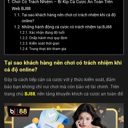
Chơi Có Trách Nhiệm – Bí Kíp Cá Cược An Toàn Trên
Web BJ88
Tại sao khách hàng nên chơi có trách nhiệm khi cá độ
online?
Những hành động cá cược có trách nhiệm tại BJ88
Xác nhận đúng độ tuổi
Chấp hành mọi quy định
Kiểm soát thời gian
Trung thực khi tham gia
Tại sao khách hàng nên chơi có trách nhiệm khi
cá độ online?
Đây là cách tiếp cận cá cược với ý thức kiểm soát, đảm
bảo bạn không chỉ vui chơi mà còn bảo vệ tài chính. Trên
trang chủ
BJ88
, nền tảng khuyến khích cá cược an toàn để: