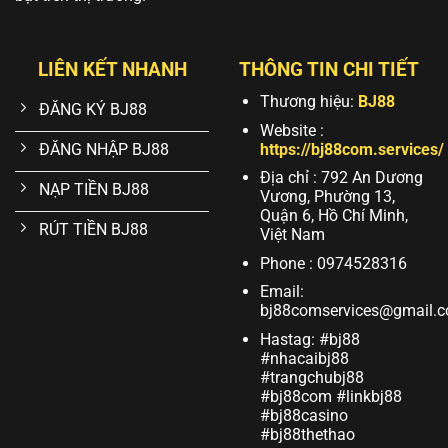
LIÊN KẾT NHANH
THÔNG TIN CHI TIẾT
Thương hiệu:
BJ88
ĐĂNG KÝ BJ88
Website :
https://bj88com.services/
ĐĂNG NHẬP BJ88
Địa chỉ : 792 An Dương
NẠP TIỀN BJ88
Vương, Phường 13,
Quận 6, Hồ Chí Minh,
RÚT TIỀN BJ88
Việt Nam
Phone : 0974528316
Email:
bj88comservices@gmail.
Hastag: #bj88
#nhacaibj88
#trangchubj88
#bj88com #linkbj88
#bj88casino
#bj88thethao