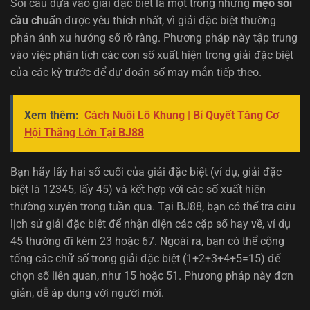
Soi cầu dựa vào giải đặc biệt là một trong những
mẹo soi
cầu chuẩn
được yêu thích nhất, vì giải đặc biệt thường
phản ánh xu hướng số rõ ràng. Phương pháp này tập trung
vào việc phân tích các con số xuất hiện trong giải đặc biệt
của các kỳ trước để dự đoán số may mắn tiếp theo.
Xem thêm:
Cách Nuôi Lô Khung | Bí Quyết Tăng Cơ
Hội Thắng Lớn Tại BJ88
Bạn hãy lấy hai số cuối của giải đặc biệt (ví dụ, giải đặc
biệt là 12345, lấy 45) và kết hợp với các số xuất hiện
thường xuyên trong tuần qua. Tại BJ88, bạn có thể tra cứu
lịch sử giải đặc biệt để nhận diện các cặp số hay về, ví dụ
45 thường đi kèm 23 hoặc 67. Ngoài ra, bạn có thể cộng
tổng các chữ số trong giải đặc biệt (1+2+3+4+5=15) để
chọn số liên quan, như 15 hoặc 51. Phương pháp này đơn
giản, dễ áp dụng với người mới.