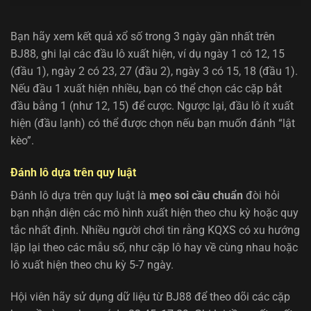
Bạn hãy xem kết quả xổ số trong 3 ngày gần nhất trên
BJ88, ghi lại các đầu lô xuất hiện, ví dụ ngày 1 có 12, 15
(đầu 1), ngày 2 có 23, 27 (đầu 2), ngày 3 có 15, 18 (đầu 1).
Nếu đầu 1 xuất hiện nhiều, bạn có thể chọn các cặp bắt
đầu bằng 1 (như 12, 15) để cược. Ngược lại, đầu lô ít xuất
hiện (đầu lạnh) có thể được chọn nếu bạn muốn đánh “lật
kèo”.
Đánh lô dựa trên quy luật
Đánh lô dựa trên quy luật là
mẹo soi cầu chuẩn
đòi hỏi
bạn nhận diện các mô hình xuất hiện theo chu kỳ hoặc quy
tắc nhất định. Nhiều người chơi tin rằng KQXS có xu hướng
lặp lại theo các mẫu số, như cặp lô hay về cùng nhau hoặc
lô xuất hiện theo chu kỳ 5-7 ngày.
Hội viên hãy sử dụng dữ liệu từ BJ88 để theo dõi các cặp