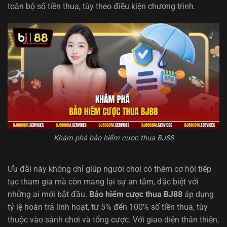
toàn bộ số tiền thua, tùy theo điều kiện chương trình.
Khám phá bảo hiểm cược thua BJ88
Ưu đãi này không chỉ giúp người chơi có thêm cơ hội tiếp
tục tham gia mà còn mang lại sự an tâm, đặc biệt với
những ai mới bắt đầu.
Bảo hiểm cược thua BJ88
áp dụng
tỷ lệ hoàn trả linh hoạt, từ 5% đến 100% số tiền thua, tùy
thuộc vào sảnh chơi và tổng cược. Với giao diện thân thiện,