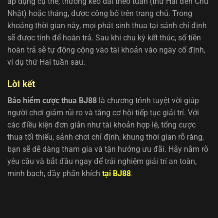
áp dụng cụ thể, thường kéo dài theo tuần (thứ Hai đến Chủ
Nhật) hoặc tháng, được công bố trên trang chủ. Trong
khoảng thời gian này, mọi phát sinh thua tại sảnh chỉ định
sẽ được tính để hoàn trả. Sau khi chu kỳ kết thúc, số tiền
hoàn trả sẽ tự động cộng vào tài khoản vào ngày cố định,
ví dụ thứ Hai tuần sau.
Lời kết
Bảo hiểm cược thua BJ88
là chương trình tuyệt vời giúp
người chơi giảm rủi ro và tăng cơ hội tiếp tục giải trí. Với
các điều kiện đơn giản như tài khoản hợp lệ, tổng cược
thua tối thiểu, sảnh chơi chỉ định, khung thời gian rõ ràng,
bạn sẽ dễ dàng tham gia và tận hưởng ưu đãi. Hãy nắm rõ
yêu cầu và bắt đầu ngay để trải nghiệm giải trí an toàn,
minh bạch, đầy phấn khích
tại BJ88
.