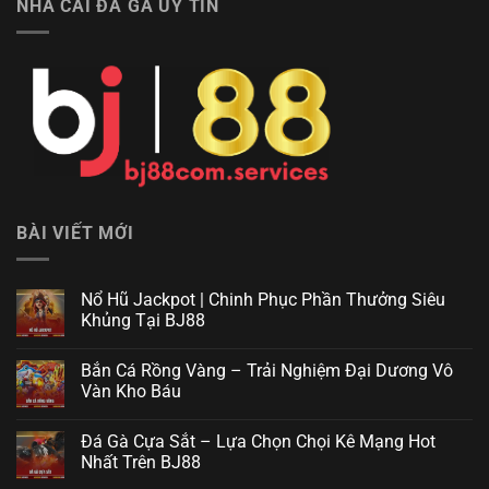
NHÀ CÁI ĐÁ GÀ UY TÍN
BÀI VIẾT MỚI
Nổ Hũ Jackpot | Chinh Phục Phần Thưởng Siêu
Khủng Tại BJ88
Bắn Cá Rồng Vàng – Trải Nghiệm Đại Dương Vô
Vàn Kho Báu
Đá Gà Cựa Sắt – Lựa Chọn Chọi Kê Mạng Hot
Nhất Trên BJ88