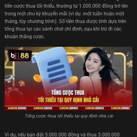
tiền cược thua tối thiểu, thường từ 1.000.000 đồng trở lên
trong một chu kỳ khuyến mãi (ví dụ: một tuần hoặc một
tháng, tùy chương trình). Số tiền thua được tính dựa trên
tổng thua tại các sảnh chơi chỉ định, sau khi trừ đi các
khoản thắng cược.
Tổng cược thua tối thiểu tại quy định nhà cái
Ví dụ, nếu bạn đặt 5.000.000 đồng và thua 3.000.000