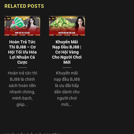
RELATED POSTS
Hoàn Trả Tức
Khuyến Mãi
Thì BJ88 – Cơ
Nạp Đầu BJ88 |
Hội Tối Ưu Hóa
Cơ Hội Vàng
Lợi Nhuận Cá
Cho Người Chơi
Cược
Mới
Hoàn trả tức thì
Khuyến mãi
BJ88 là chính
nạp đầu BJ88
sách hoàn tiền
là ưu đãi hấp
nhanh chóng,
dẫn dành cho
minh bạch,
người chơi
giúp...
mới,...